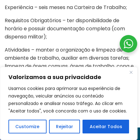
Experiência – seis meses na Carteira de Trabalho;
Requisitos Obrigatórios – ter disponibilidade de
horário e possuir documentação completa (com
dispensa militar);
Atividades – manter a organização e limpeza de um
ambiente de trabalho, auxiliar em diversas tarefas;
limpeza de áreas comuns, áreas de trabalho, copa e
cozinha.
Valorizamos a sua privacidade
Disponível até 01/06/2026 ou encerramento da vaga
Usamos cookies para aprimorar sua experiência de
navegação, veicular anúncios ou conteúdo
1 vaga – Operadora de Caixa
personalizado e analisar nosso tráfego. Ao clicar em
"Aceitar todos", você concorda com o uso de cookies.
Escolaridade – ensino médio completo;
Experiência – seis meses na Carteira de Trabalho;
Customize
Rejeitar
Aceitar Todos
Requisitos Obrigatórios – ter disponibilidade de