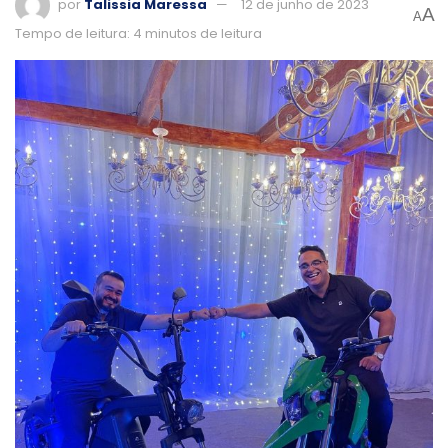
por
Talissia Maressa
12 de junho de 2023
A
A
Tempo de leitura: 4 minutos de leitura