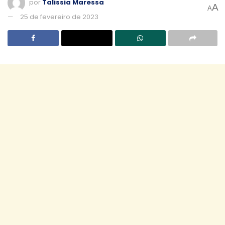
por
Talissia Maressa
A
A
25 de fevereiro de 2023