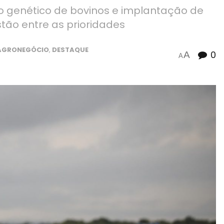
o genético de bovinos e implantação de
ão entre as prioridades
AGRONEGÓCIO
,
DESTAQUE
0
A
A