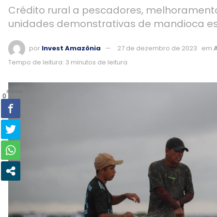
Crédito rural a pescadores, melhorament
unidades demonstrativas de mandioca est
por
Invest Amazônia
27 de dezembro de 2023
em
Tempo de leitura: 3 minutos de leitura
SHARES
0