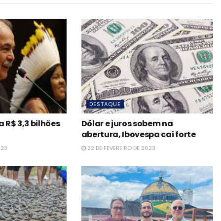
DESTAQUE
R$ 3,3 bilhões
Dólar e juros sobem na
abertura, Ibovespa cai forte
023
22 DE FEVEREIRO DE 2023