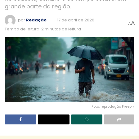
grande parte da região.
por
Redação
17 de abril de 2026
A
A
Tempo de leitura: 2 minutos de leitura
Foto: reprodução Freepik