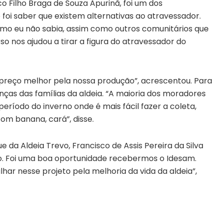
 Filho Braga de Souza Apurinã, foi um dos
 foi saber que existem alternativas ao atravessador.
omo eu não sabia, assim como outros comunitários que
 nos ajudou a tirar a figura do atravessador do
 preço melhor pela nossa produção”, acrescentou. Para
nças das famílias da aldeia. “A maioria dos moradores
ríodo do inverno onde é mais fácil fazer a coleta,
om banana, cará”, disse.
da Aldeia Trevo, Francisco de Assis Pereira da Silva
o. Foi uma boa oportunidade recebermos o Idesam.
ar nesse projeto pela melhoria da vida da aldeia”,