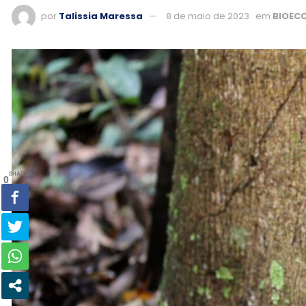
por
Talissia Maressa
8 de maio de 2023
em
BIOEC
SHARES
0