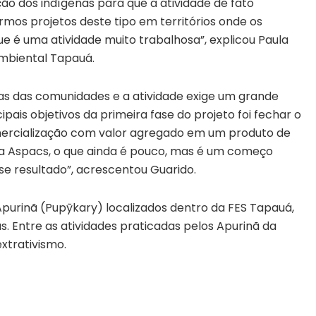
ão dos indígenas para que a atividade de fato
mos projetos deste tipo em territórios onde os
e é uma atividade muito trabalhosa”, explicou Paula
mbiental Tapauá.
ias das comunidades e a atividade exige um grande
ipais objetivos da primeira fase do projeto foi fechar o
omercialização com valor agregado em um produto de
 a Aspacs, o que ainda é pouco, mas é um começo
se resultado”, acrescentou Guarido.
 Apurinã (Pupỹkary) localizados dentro da FES Tapauá,
as. Entre as atividades praticadas pelos Apurinã da
extrativismo.