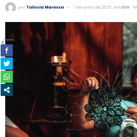
por
Talissia Maressa
1 de junho de 2023
em
ESG
Te
SHARES
0