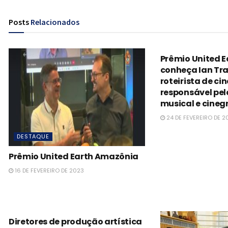
Posts
Relacionados
ESG
Prêmio United 
conheça Ian Trai
roteirista de ci
responsável pel
musical e cineg
24 DE FEVEREIRO DE 2
DESTAQUE
Prêmio United Earth Amazônia
16 DE FEVEREIRO DE 2023
ESG
Diretores de produção artística