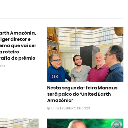
Earth Amazônia,
ger diretor e
nema que vai ser
a roteiro
rafia do prêmio
023
ESG
Nesta segunda-feira Manaus
será palco do ‘United Earth
Amazônia’
25 DE FEVEREIRO DE 2023