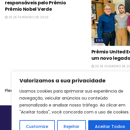
responsáveis pelo Prêmio
Prêmio Nobel Verde
25 DE FEVEREIRO DE 2023
ESG
Prêmio United 
um novo legado
25 DE FEVEREIRO DE 2
Valorizamos a sua privacidade
Please
login
to join discussion
Usamos cookies para aprimorar sua experiência de
navegação, veicular anúncios ou conteúdo
personalizado e analisar nosso tráfego. Ao clicar em
"Aceitar todos", você concorda com o uso de cookies.
Siga-nos
Customize
Rejeitar
Aceitar Todos