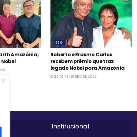
ESG
Earth Amazônia,
Roberto e Erasmo Carlos
 Nobel
recebem prêmio que traz
legado Nobel para Amazônia
023
26 DE FEVEREIRO DE 2023
Institucional