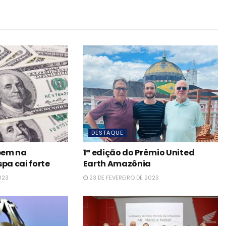
DESTAQUE
obem na
1ª edição do Prêmio United
pa cai forte
Earth Amazônia
023
23 DE FEVEREIRO DE 2023