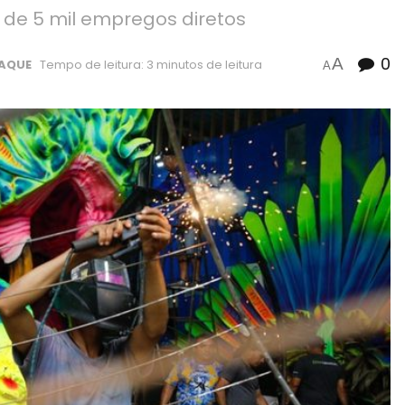
 de 5 mil empregos diretos
0
A
AQUE
Tempo de leitura: 3 minutos de leitura
A