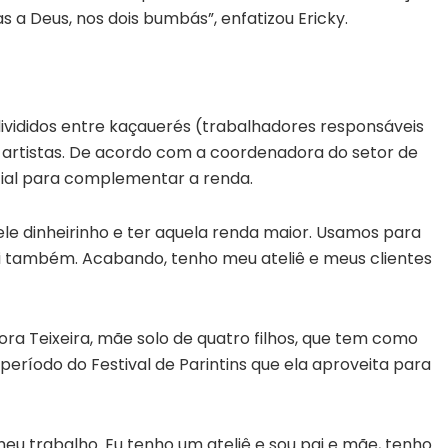
a Deus, nos dois bumbás”, enfatizou Ericky.
divididos entre kaçauerés (trabalhadores responsáveis
 e artistas. De acordo com a coordenadora do setor de
ncial para complementar a renda.
le dinheirinho e ter aquela renda maior. Usamos para
ui também. Acabando, tenho meu ateliê e meus clientes
ora Teixeira, mãe solo de quatro filhos, que tem como
 período do Festival de Parintins que ela aproveita para
meu trabalho. Eu tenho um ateliê e sou pai e mãe, tenho