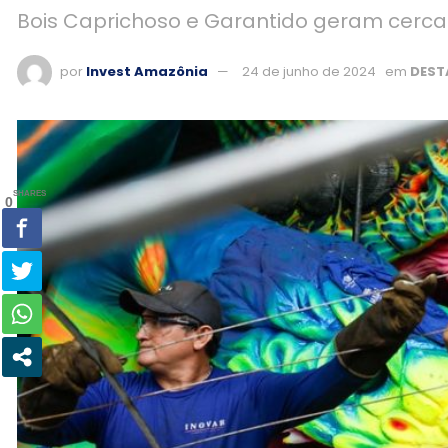
Bois Caprichoso e Garantido geram cerca
por
Invest Amazônia
24 de junho de 2024
em
DEST
SHARES
0