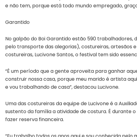
e não tem, porque está todo mundo empregado, graças 
Garantido
No galpão do Boi Garantido estão 590 trabalhadores, 
pelo transporte das alegorias), costureiras, artesãos
costureiras, Lucivone Santos, o festival tem sido esse
“É um período que a gente aproveita para ganhar aque
construir nossa casa, porque meu marido é artista aq
e vou trabalhando de casa”, destacou Lucivone.
Uma das costureiras da equipe de Lucivone é a Auxiliad
sustento da família a atividade de costura. É durante o
fazer reserva financeira.
“Eu trabalho todos os anos aqui e sou conhecida pelo 