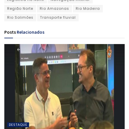
Região Norte
Rio Amazonas
Rio Madeira
Rio Solimões
Transporte fluvial
Posts
Relacionados
DESTAQUE