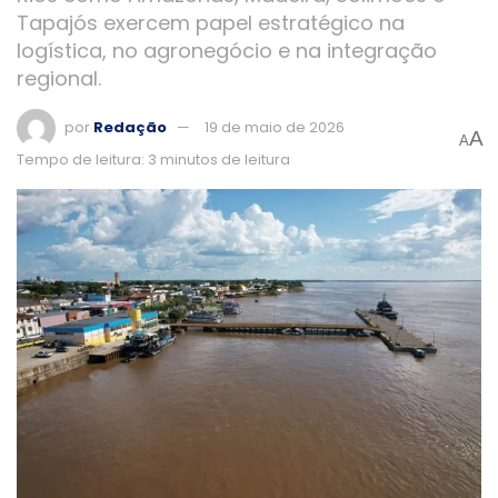
Tapajós exercem papel estratégico na
logística, no agronegócio e na integração
regional.
por
Redação
19 de maio de 2026
A
A
Tempo de leitura: 3 minutos de leitura