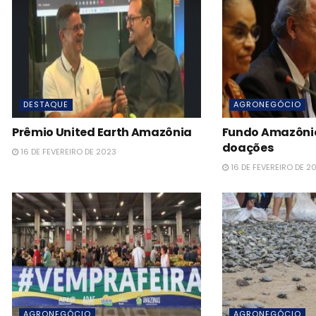
DESTAQUE
AGRONEGÓCIO
Prêmio United Earth Amazônia
Fundo Amazônia 
doações
16 DE FEVEREIRO DE 2023
16 DE FEVEREIRO DE 2
AGRONEGÓCIO
AGRONEGÓCIO