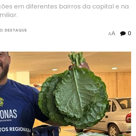
es em diferentes bairros da capital e na
iliar.
O
,
DESTAQUE
0
A
A