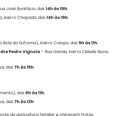
ua José Bonifácio, das
14h às 19h
;
a, bairro Chapada, das
14h às 19h
.
a Bola da Suframa), bairro Crespo, das
5h às 11h
;
adre Pedro Vignola
– Rua Gandu, bairro Cidade Nova,
Eva, das
7h às 15h
.
mento), das
6h às 11h
;
Eva, das
7h às 12h
.
res da agricultura familiar e oferecem frutas,