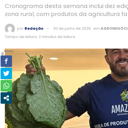
Cronograma desta semana inclui dez ediçõ
zona rural, com produtos da agricultura fam
por
Redação
30 de junho de 2026
em
AGRONEGÓCI
Tempo de leitura: 2 minutos de leitura
SHARES
0