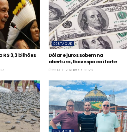
DESTAQUE
R$ 3,3 bilhões
Dólar e juros sobem na
abertura, Ibovespa cai forte
023
22 DE FEVEREIRO DE 2023
DESTAQUE