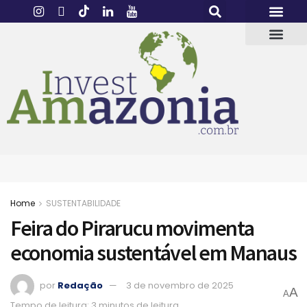
Home
SUSTENTABILIDADE
Feira do Pirarucu movimenta
economia sustentável em Manaus
por
Redação
3 de novembro de 2025
A
A
Tempo de leitura: 3 minutos de leitura