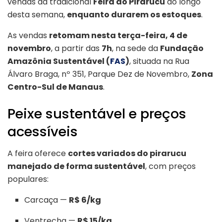
vendas da tradicional
Feira do Pirarucu
ao longo
desta semana,
enquanto durarem os estoques
.
As vendas
retomam nesta terça-feira, 4 de
novembro
, a partir das
7h
, na sede da
Fundação
Amazônia Sustentável (
FAS
)
, situada na Rua
Álvaro Braga, nº 351, Parque Dez de Novembro,
Zona
Centro-Sul de Manaus
.
Peixe sustentável e preços
acessíveis
A feira oferece
cortes variados do pirarucu
manejado de forma sustentável
, com preços
populares:
Carcaça —
R$ 6/kg
Ventrecha —
R$ 15/kg