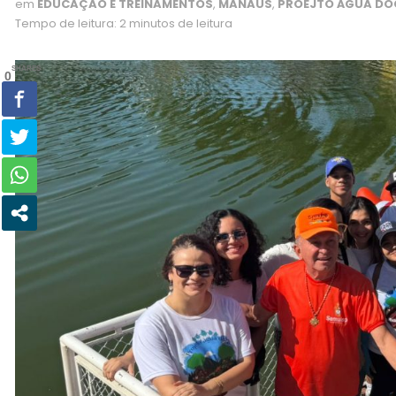
em
EDUCAÇÃO E TREINAMENTOS
,
MANAUS
,
PROEJTO ÁGUA DO
Tempo de leitura: 2 minutos de leitura
SHARES
0