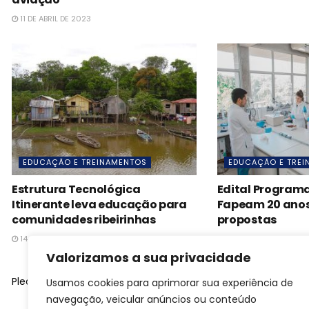
11 DE ABRIL DE 2023
EDUCAÇÃO E TREINAMENTOS
EDUCAÇÃO E TRE
Estrutura Tecnológica
Edital Programa
Itinerante leva educação para
Fapeam 20 anos
comunidades ribeirinhas
propostas
14 DE ABRIL DE 2023
17 DE ABRIL DE 2023
Valorizamos a sua privacidade
Please
login
to join discussion
Usamos cookies para aprimorar sua experiência de
navegação, veicular anúncios ou conteúdo