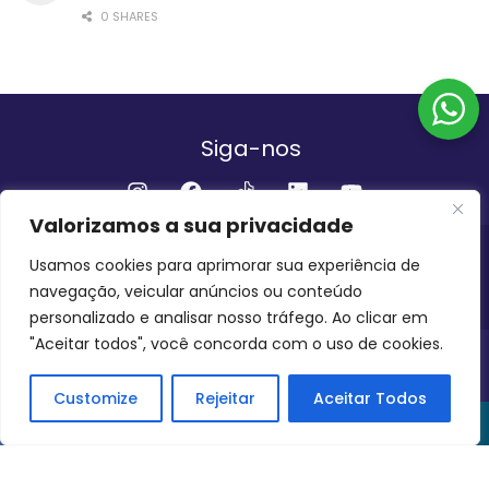
0 SHARES
Siga-nos
Valorizamos a sua privacidade
Institucional
Usamos cookies para aprimorar sua experiência de
navegação, veicular anúncios ou conteúdo
QUEM SOMOS
FALE CONOSCO
personalizado e analisar nosso tráfego. Ao clicar em
"Aceitar todos", você concorda com o uso de cookies.
INVEST AMAZÔNIA BRASIL
COPYRIGHT 2024 - 2026
Customize
Rejeitar
Aceitar Todos