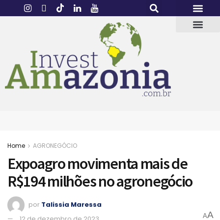
Home
AGRONEGÓCIO
Expoagro movimenta mais de
R$194 milhões no agronegócio
por
Talissia Maressa
A
A
12 de dezembro de 2023