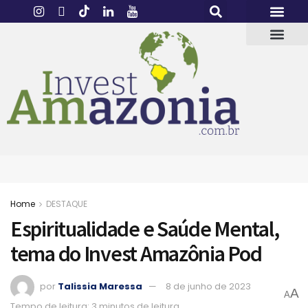
Home
DESTAQUE
Espiritualidade e Saúde Mental,
tema do Invest Amazônia Pod
por
Talissia Maressa
8 de junho de 2023
A
A
Tempo de leitura: 3 minutos de leitura