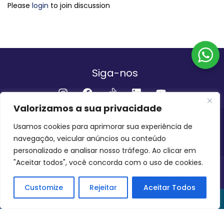
Please
login
to join discussion
Siga-nos
Valorizamos a sua privacidade
Institucional
Usamos cookies para aprimorar sua experiência de
navegação, veicular anúncios ou conteúdo
QUEM SOMOS
FALE CONOSCO
personalizado e analisar nosso tráfego. Ao clicar em
"Aceitar todos", você concorda com o uso de cookies.
INVEST AMAZÔNIA BRASIL
COPYRIGHT 2024 - 2026
Customize
Rejeitar
Aceitar Todos