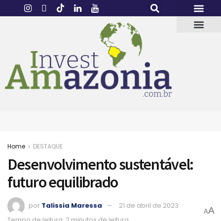
Home
DESTAQUE
Desenvolvimento sustentável:
futuro equilibrado
por
Talissia Maressa
21 de abril de 2023
A
A
Tempo de leitura: 2 minutos de leitura