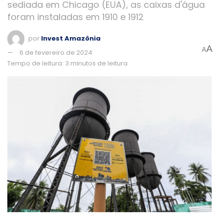
sediada em Chicago (EUA), as caixas d'água
foram instaladas em 1910 e 1912
por
Invest Amazônia
A
A
6 de fevereiro de 2024
Tempo de leitura: 3 minutos de leitura