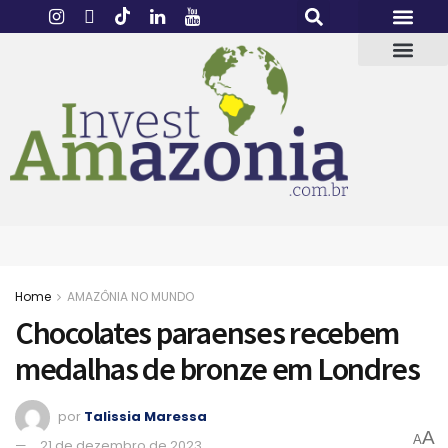
Home
AMAZÔNIA NO MUNDO
Chocolates paraenses recebem
medalhas de bronze em Londres
por
Talissia Maressa
A
A
21 de dezembro de 2023