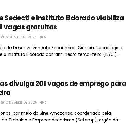
e Sedecti e Instituto Eldorado viabiliza
il vagas gratuitas
15 DE ABRIL DE 2025
0
ado de Desenvolvimento Econômico, Ciência, Tecnologia e
 o Instituto Eldorado abriram, nesta terça-feira (15/01)...
as divulga 201 vagas de emprego para
eira
10 DE ABRIL DE 2025
0
nas, por meio do Sine Amazonas, coordenado pela
a do Trabalho e Empreendedorismo (Setemp), órgão da...