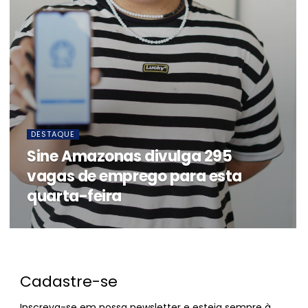
DESTAQUE
Sine Amazonas divulga 295
vagas de emprego para esta
quarta-feira
Cadastre-se
Inscreva-se em nossa newsletter e esteja sempre à