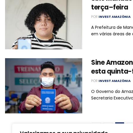
terça–feira
POR
INVEST AMAZÔNIA
A Prefeitura de Man
em várias áreas de a
Sine Amazon
esta quinta-
POR
INVEST AMAZÔNIA
O Governo do Amazo
Secretaria Executiv
1
2
3