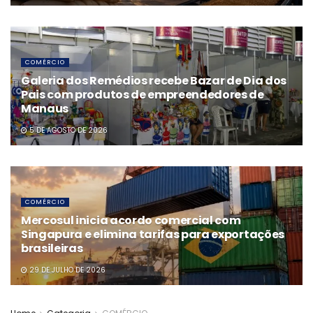
COMÉRCIO
Galeria dos Remédios recebe Bazar de Dia dos
Pais com produtos de empreendedores de
Manaus
5 DE AGOSTO DE 2026
COMÉRCIO
Mercosul inicia acordo comercial com
Singapura e elimina tarifas para exportações
brasileiras
29 DE JULHO DE 2026