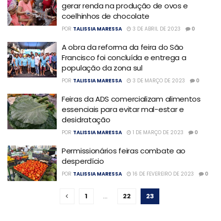
gerar renda na produção de ovos e
coelhinhos de chocolate
POR
TALISSIA MARESSA
3 DE ABRIL DE 2023
0
A obra da reforma da feira do São
Francisco foi concluída e entrega a
população da zona sul
POR
TALISSIA MARESSA
3 DE MARÇO DE 2023
0
Feiras da ADS comercializam alimentos
essenciais para evitar mal-estar e
desidratação
POR
TALISSIA MARESSA
1 DE MARÇO DE 2023
0
Permissionários feiras combate ao
desperdício
POR
TALISSIA MARESSA
16 DE FEVEREIRO DE 2023
0
1
…
22
23