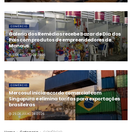
COMÉRCIO
Galeria dos Remédios recebe Bazar de Dia dos
Pais com produtos de empreendedores de
Manaus
5 DE AGOSTO DE 2026
COMÉRCIO
Mercosul inicia acordo comercial com
Singapura e elimina tarifas para exportações
brasileiras
29 DE JULHO DE 2026