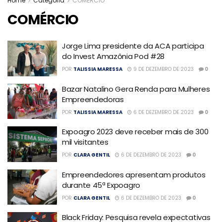
Home
Categoria
COMÉRCIO
COMÉRCIO
Jorge Lima presidente da ACA participa
do Invest Amazônia Pod #28
POR
TALISSIA MARESSA
9 DE DEZEMBRO DE 2023
0
Bazar Natalino Gera Renda para Mulheres
Empreendedoras
POR
TALISSIA MARESSA
6 DE DEZEMBRO DE 2023
0
Expoagro 2023 deve receber mais de 300
mil visitantes
POR
CLARA GENTIL
6 DE DEZEMBRO DE 2023
0
Empreendedores apresentam produtos
durante 45ª Expoagro
POR
CLARA GENTIL
6 DE DEZEMBRO DE 2023
0
Black Friday: Pesquisa revela expectativas