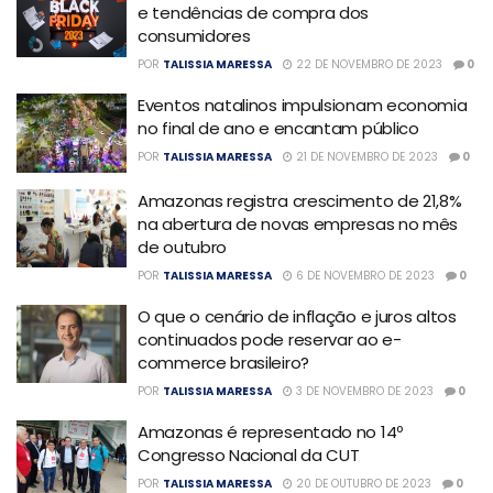
e tendências de compra dos
consumidores
POR
TALISSIA MARESSA
22 DE NOVEMBRO DE 2023
0
Eventos natalinos impulsionam economia
no final de ano e encantam público
POR
TALISSIA MARESSA
21 DE NOVEMBRO DE 2023
0
Amazonas registra crescimento de 21,8%
na abertura de novas empresas no mês
de outubro
POR
TALISSIA MARESSA
6 DE NOVEMBRO DE 2023
0
O que o cenário de inflação e juros altos
continuados pode reservar ao e-
commerce brasileiro?
POR
TALISSIA MARESSA
3 DE NOVEMBRO DE 2023
0
Amazonas é representado no 14º
Congresso Nacional da CUT
POR
TALISSIA MARESSA
20 DE OUTUBRO DE 2023
0