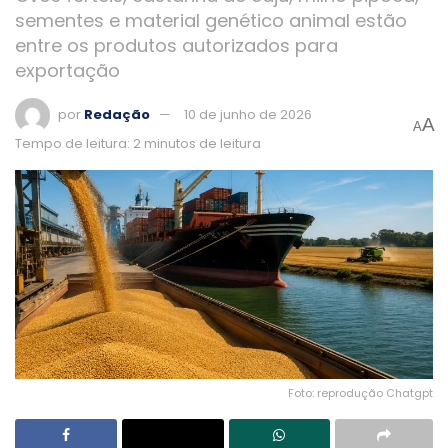
sementes e material genético animal estão
entre os produtos autorizados para
exportação
por
Redação
10 de junho de 2026
A
A
Tempo de leitura: 2 minutos de leitura
Foto: reprodução Chatgpt