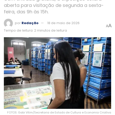
aberta para visitação de segunda a sexta-
feira, das 9h às 15h.
por
Redação
18 de maio de 2026
A
A
Tempo de leitura: 2 minutos de leitura
FOTOS: Gabi Vitim/Secretaria de Estado de Cultura e Economia Criativa