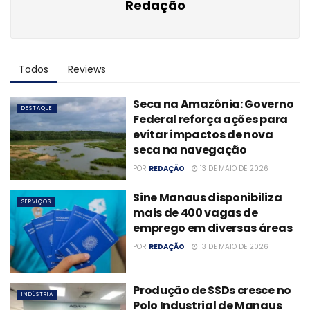
Redação
Todos
Reviews
Seca na Amazônia: Governo
DESTAQUE
Federal reforça ações para
evitar impactos de nova
seca na navegação
POR
REDAÇÃO
13 DE MAIO DE 2026
Sine Manaus disponibiliza
SERVIÇOS
mais de 400 vagas de
emprego em diversas áreas
POR
REDAÇÃO
13 DE MAIO DE 2026
Produção de SSDs cresce no
INDÚSTRIA
Polo Industrial de Manaus