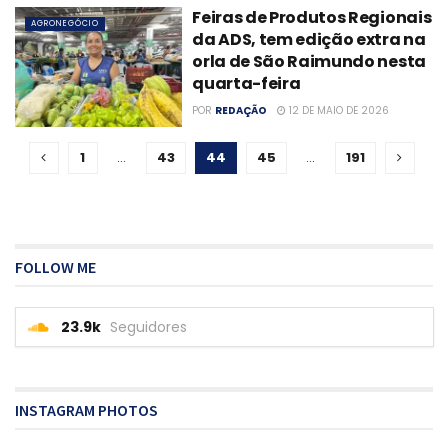
Feiras de Produtos Regionais
AGRONEGÓCIO
da ADS, tem edição extra na
orla de São Raimundo nesta
quarta-feira
POR
REDAÇÃO
12 DE MAIO DE 2026
1
…
43
44
45
…
191
FOLLOW ME
23.9k
Seguidores
INSTAGRAM PHOTOS