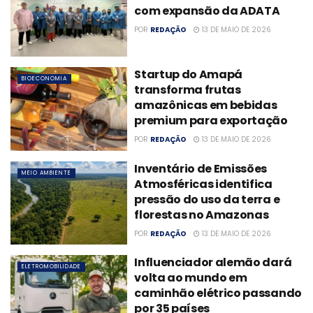
com expansão da ADATA
POR
REDAÇÃO
13 DE MAIO DE 2026
Startup do Amapá
BIOECONOMIA
transforma frutas
amazônicas em bebidas
premium para exportação
POR
REDAÇÃO
13 DE MAIO DE 2026
Inventário de Emissões
MEIO AMBIENTE
Atmosféricas identifica
pressão do uso da terra e
florestas no Amazonas
POR
REDAÇÃO
13 DE MAIO DE 2026
Influenciador alemão dará
ELETROMOBILIDADE
volta ao mundo em
caminhão elétrico passando
por 35 países