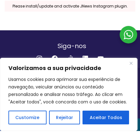
Please install/update and activate JNews Instagram plugin.
Siga-nos
Valorizamos a sua privacidade
Institucional
Usamos cookies para aprimorar sua experiência de
navegação, veicular anúncios ou conteúdo
QUEM SOMOS
FALE CONOSCO
personalizado e analisar nosso tráfego. Ao clicar em
"Aceitar todos", você concorda com o uso de cookies.
INVEST AMAZÔNIA BRASIL
COPYRIGHT 2024 - 2026
Customize
Rejeitar
Aceitar Todos