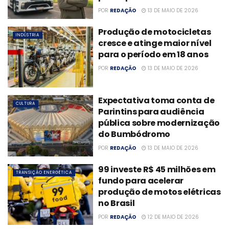
POR
REDAÇÃO
13 DE MAIO DE 2026
Produção de motocicletas
INDÚSTRIA
cresce e atinge maior nível
para o período em 18 anos
POR
REDAÇÃO
13 DE MAIO DE 2026
Expectativa toma conta de
CULTURA
Parintins para audiência
pública sobre modernização
do Bumbódromo
POR
REDAÇÃO
13 DE MAIO DE 2026
99 investe R$ 45 milhões em
TRANSIÇÃO ENERGÉTICA
fundo para acelerar
produção de motos elétricas
no Brasil
POR
REDAÇÃO
12 DE MAIO DE 2026