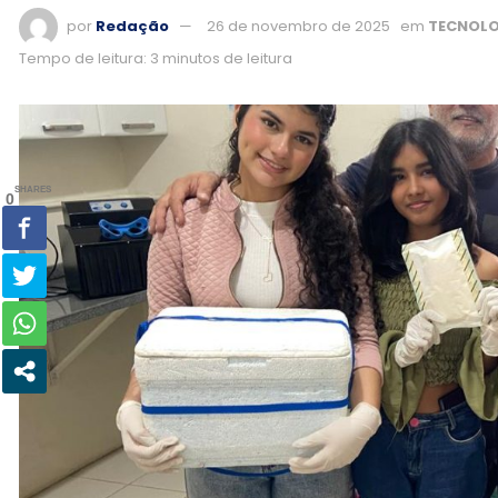
por
Redação
26 de novembro de 2025
em
TECNOLO
Tempo de leitura: 3 minutos de leitura
SHARES
0