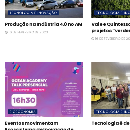
TECNOLOGIA E INOVAÇÃO
TECNOLOGIA E IN
Produção na Indústria 4.0 no AM
Vale e Quintes
projetos “verde
16 DE FEVEREIRO DE 2023
16 DE FEVEREIRO DE 2
BIOECONOMIA
TECNOLOGIA E IN
Eventos movimentam
Tecnologia é d
Ecossistema de Inovação de