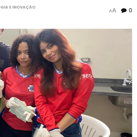
GIA E INOVAÇÃO
0
A
A