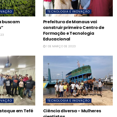
OVAÇÃO
TECNOLOGIA E INOVAÇÃO
sa buscam
Prefeitura de Manaus vai
s”
construir primeiro Centro de
Formação e Tecnologia
023
Educacional
1 DE MARÇO DE 2023
OVAÇÃO
TECNOLOGIA E INOVAÇÃO
estaque em Tefé
Ciência diversa – Mulheres
cientistas