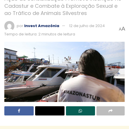
Cadastur e Combate à Exploração Sexual e
ao Tráfico de Animais Silvestres
por
Invest Amazônia
12 de julho de 2024
A
A
Tempo de leitura: 2 minutos de leitura