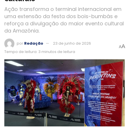
Ação transforma o terminal internacional em
uma extensão da festa dos bois-bumbás e
reforça a divulgação do maior evento cultural
da Amazônia.
por
Redação
23 de junho de 2026
A
A
Tempo de leitura: 3 minutos de leitura