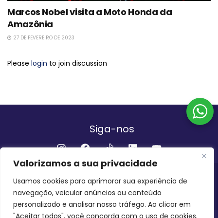
Marcos Nobel visita a Moto Honda da
Amazônia
27 DE FEVEREIRO DE 2023
Please
login
to join discussion
Siga-nos
Valorizamos a sua privacidade
Institucional
Usamos cookies para aprimorar sua experiência de
navegação, veicular anúncios ou conteúdo
QUEM SOMOS
FALE CONOSCO
personalizado e analisar nosso tráfego. Ao clicar em
"Aceitar todos", você concorda com o uso de cookies.