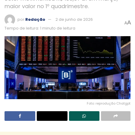
maior valor no 1º quadrimestre.
por
Redação
2 de junho de 2026
A
A
Tempo de leitura: 1 minuto de leitura
Foto: reprodução Chatgpt