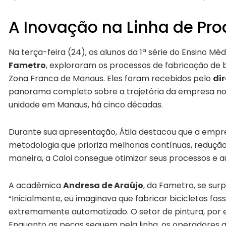
A Inovação na Linha de Pr
Na terça-feira (24), os alunos da 1ª série do Ensino
Fametro
, exploraram os processos de fabricação de b
Zona Franca de Manaus. Eles foram recebidos pelo
dir
panorama completo sobre a trajetória da empresa no B
unidade em Manaus, há cinco décadas.
Durante sua apresentação, Átila destacou que a emp
metodologia que prioriza melhorias contínuas, redução
maneira, a Caloi consegue otimizar seus processos e a
A acadêmica
Andresa de Araújo
, da Fametro, se su
“Inicialmente, eu imaginava que fabricar bicicletas fo
extremamente automatizado. O setor de pintura, por
Enquanto as peças seguem pela linha, os operadores 