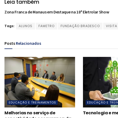
Leia também
Zona Franca de Manaus em Destaque na 18ª Eletrolar Show
Tags:
ALUNOS
FAMETRO
FUNDAÇÃO BRADESCO
VISITA
Posts
Relacionados
EDUCAÇÃO E TREINAMENTOS
EDUCAÇÃO E TRE
Melhorias no serviço de
Tecnologia e m