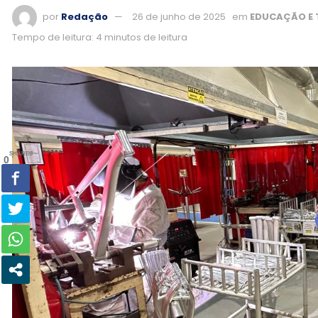
por
Redação
26 de junho de 2025
em
EDUCAÇÃO E 
Tempo de leitura: 4 minutos de leitura
SHARES
0