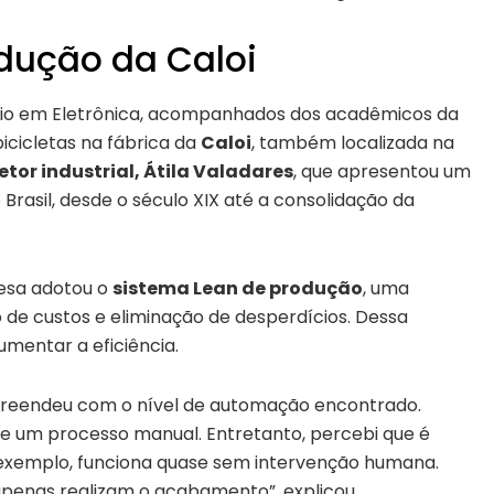
odução da Caloi
 Médio em Eletrônica, acompanhados dos acadêmicos da
icicletas na fábrica da
Caloi
, também localizada na
etor industrial, Átila Valadares
, que apresentou um
rasil, desde o século XIX até a consolidação da
resa adotou o
sistema Lean de produção
, uma
 de custos e eliminação de desperdícios. Dessa
umentar a eficiência.
rpreendeu com o nível de automação encontrado.
sse um processo manual. Entretanto, percebi que é
 exemplo, funciona quase sem intervenção humana.
apenas realizam o acabamento”, explicou.