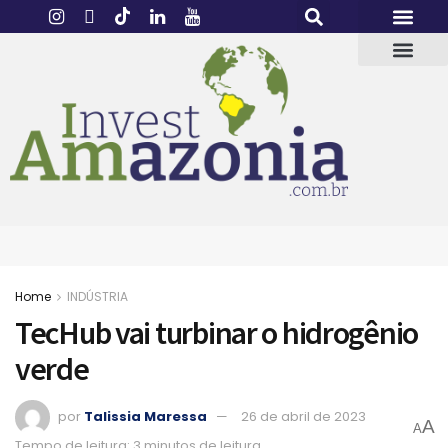
Home
INDÚSTRIA
TecHub vai turbinar o hidrogênio
verde
por
Talissia Maressa
26 de abril de 2023
A
A
Tempo de leitura: 3 minutos de leitura