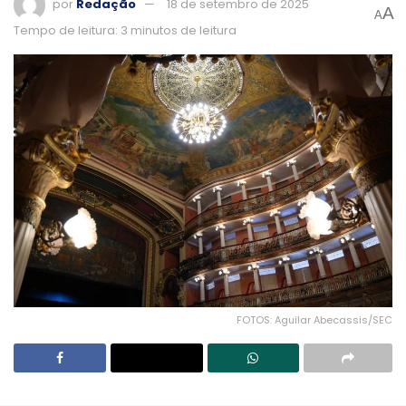
por
Redação
18 de setembro de 2025
A
A
Tempo de leitura: 3 minutos de leitura
FOTOS: Aguilar Abecassis/SEC