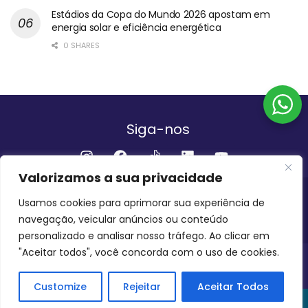
Estádios da Copa do Mundo 2026 apostam em
energia solar e eficiência energética
0 SHARES
Siga-nos
Valorizamos a sua privacidade
Institucional
Usamos cookies para aprimorar sua experiência de
navegação, veicular anúncios ou conteúdo
QUEM SOMOS
FALE CONOSCO
personalizado e analisar nosso tráfego. Ao clicar em
"Aceitar todos", você concorda com o uso de cookies.
INVEST AMAZÔNIA BRASIL
COPYRIGHT 2024 - 2026
Customize
Rejeitar
Aceitar Todos