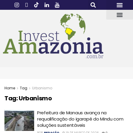
Home
Tag
Urbanismo
Tag:
Urbanismo
Prefeitura de Manaus avança na
requalificação do igarapé do Mindu com
soluções sustentáveis
POR
REDAÇÃO
19 DE MARÇO DE 2026
0