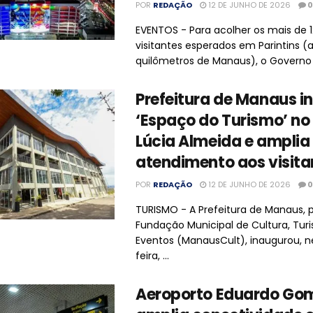
POR
REDAÇÃO
12 DE JUNHO DE 2026
0
EVENTOS - Para acolher os mais de 1
visitantes esperados em Parintins (
quilômetros de Manaus), o Governo .
Prefeitura de Manaus i
‘Espaço do Turismo’ no
Lúcia Almeida e amplia
atendimento aos visita
POR
REDAÇÃO
12 DE JUNHO DE 2026
0
TURISMO - A Prefeitura de Manaus, 
Fundação Municipal de Cultura, Tur
Eventos (ManausCult), inaugurou, n
feira, ...
Aeroporto Eduardo Go