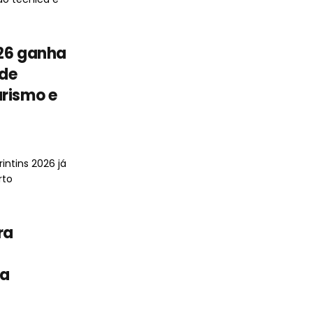
026 ganha
 de
urismo e
intins 2026 já
rto
ra
ra