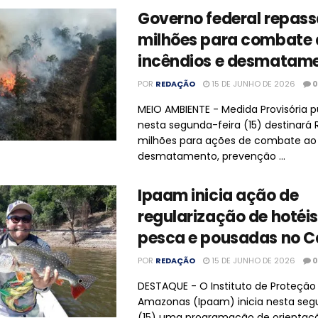
Governo federal repass
milhões para combate 
incêndios e desmatam
POR
REDAÇÃO
15 DE JUNHO DE 2026
0
MEIO AMBIENTE - Medida Provisória p
nesta segunda-feira (15) destinará 
milhões para ações de combate ao
desmatamento, prevenção ...
Ipaam inicia ação de
regularização de hotéis
pesca e pousadas no C
POR
REDAÇÃO
15 DE JUNHO DE 2026
0
DESTAQUE - O Instituto de Proteção
Amazonas (Ipaam) inicia nesta seg
(15) uma programação de orientaçã