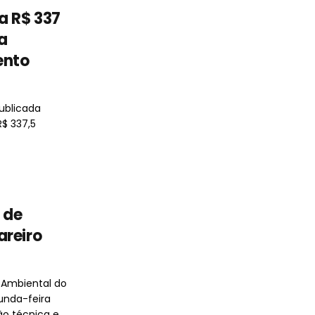
a R$ 337
a
ento
ublicada
R$ 337,5
 de
areiro
 Ambiental do
unda-feira
o técnica e