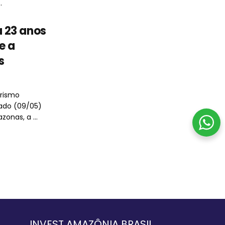
.
 23 anos
e a
s
urismo
ado (09/05)
onas, a ...
INVEST AMAZÔNIA BRASIL