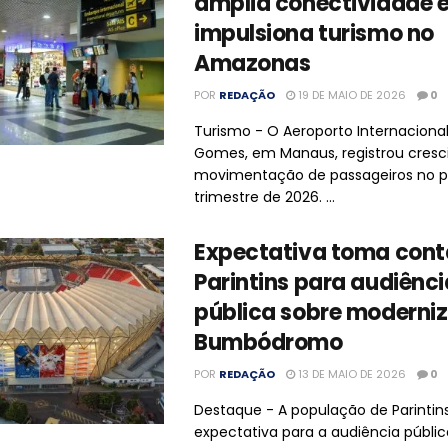
amplia conectividade 
impulsiona turismo no
Amazonas
POR
REDAÇÃO
19 DE MAIO DE 2026
0
Turismo - O Aeroporto Internaciona
Gomes, em Manaus, registrou cres
movimentação de passageiros no p
trimestre de 2026. ...
Expectativa toma cont
Parintins para audiênci
pública sobre moderni
Bumbódromo
POR
REDAÇÃO
13 DE MAIO DE 2026
0
Destaque - A população de Parintins
expectativa para a audiência públic