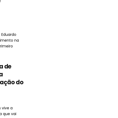
e
l Eduardo
cimento na
rimeiro
a de
a
zação do
 vive a
a que vai