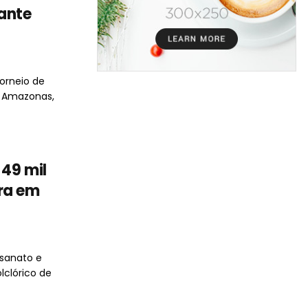
ante
orneio de
o Amazonas,
49 mil
ra em
esanato e
lclórico de