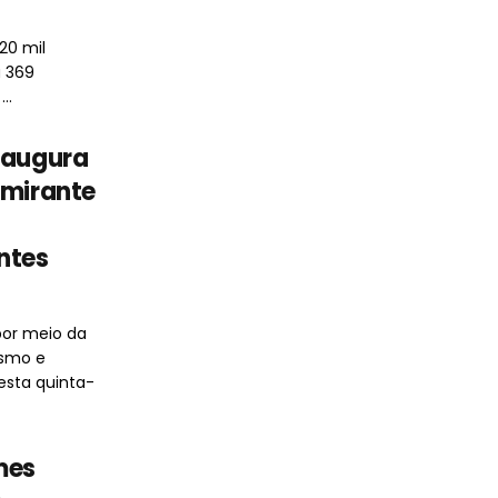
20 mil
a 369
..
naugura
 mirante
ntes
por meio da
ismo e
esta quinta-
mes