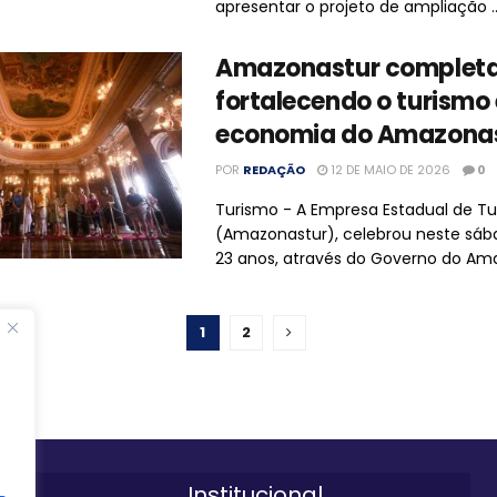
apresentar o projeto de ampliação ..
Amazonastur completa
fortalecendo o turismo 
economia do Amazona
POR
REDAÇÃO
12 DE MAIO DE 2026
0
Turismo - A Empresa Estadual de T
(Amazonastur), celebrou neste sáb
23 anos, através do Governo do Amaz
1
2
Institucional