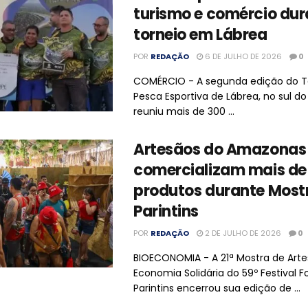
turismo e comércio dur
torneio em Lábrea
POR
REDAÇÃO
6 DE JULHO DE 2026
0
COMÉRCIO - A segunda edição do T
Pesca Esportiva de Lábrea, no sul d
reuniu mais de 300 ...
Artesãos do Amazonas
comercializam mais de 
produtos durante Most
Parintins
POR
REDAÇÃO
2 DE JULHO DE 2026
0
BIOECONOMIA - A 21ª Mostra de Art
Economia Solidária do 59º Festival Fo
Parintins encerrou sua edição de ...