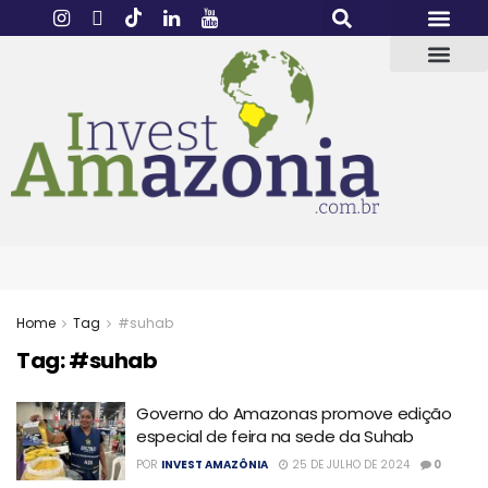
Home
Tag
#suhab
Tag:
#suhab
Governo do Amazonas promove edição
especial de feira na sede da Suhab
POR
INVEST AMAZÔNIA
25 DE JULHO DE 2024
0