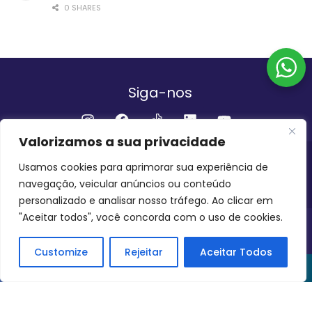
0 SHARES
Siga-nos
Valorizamos a sua privacidade
Institucional
Usamos cookies para aprimorar sua experiência de
navegação, veicular anúncios ou conteúdo
QUEM SOMOS
FALE CONOSCO
personalizado e analisar nosso tráfego. Ao clicar em
"Aceitar todos", você concorda com o uso de cookies.
INVEST AMAZÔNIA BRASIL
COPYRIGHT 2024 - 2026
Customize
Rejeitar
Aceitar Todos