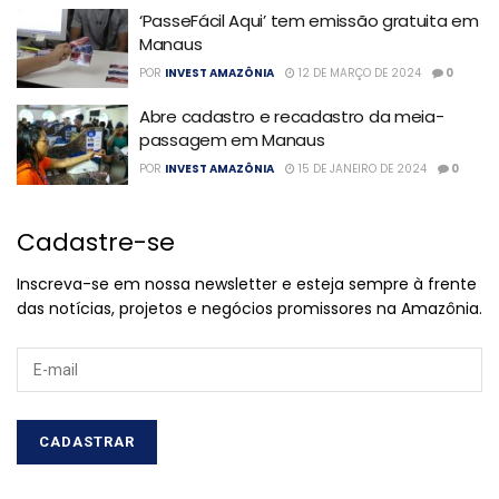
‘PasseFácil Aqui’ tem emissão gratuita em
Manaus
POR
INVEST AMAZÔNIA
12 DE MARÇO DE 2024
0
Abre cadastro e recadastro da meia-
passagem em Manaus
POR
INVEST AMAZÔNIA
15 DE JANEIRO DE 2024
0
Cadastre-se
Inscreva-se em nossa newsletter e esteja sempre à frente
das notícias, projetos e negócios promissores na Amazônia.