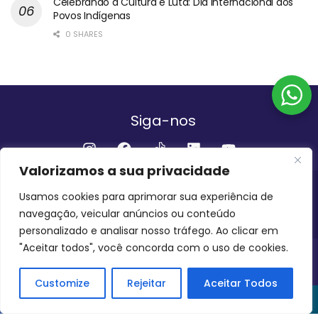
Celebrando a Cultura e Luta: Dia Internacional dos
Povos Indígenas
0 SHARES
Siga-nos
Valorizamos a sua privacidade
Institucional
Usamos cookies para aprimorar sua experiência de
navegação, veicular anúncios ou conteúdo
QUEM SOMOS
FALE CONOSCO
personalizado e analisar nosso tráfego. Ao clicar em
"Aceitar todos", você concorda com o uso de cookies.
INVEST AMAZÔNIA BRASIL
COPYRIGHT 2024 - 2026
Customize
Rejeitar
Aceitar Todos