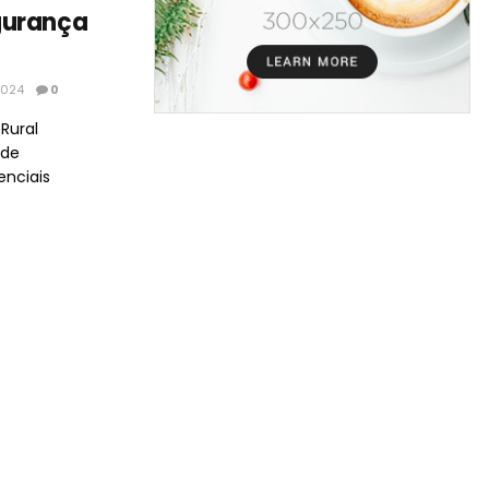
gurança
2024
0
Rural
 de
nciais