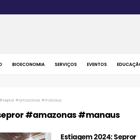
O
BIOECONOMIA
SERVIÇOS
EVENTOS
EDUCAÇÃ
#sepror #amazonas #manaus
epror #amazonas #manaus
Estiagem 2024: Sepror