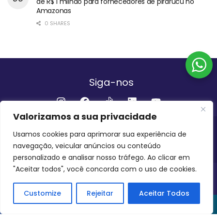
de R$ 1 milhão para fornecedores de pirarucu no
Amazonas
0 SHARES
Siga-nos
Valorizamos a sua privacidade
Institucional
Usamos cookies para aprimorar sua experiência de
navegação, veicular anúncios ou conteúdo
QUEM SOMOS
FALE CONOSCO
personalizado e analisar nosso tráfego. Ao clicar em
"Aceitar todos", você concorda com o uso de cookies.
INVEST AMAZÔNIA BRASIL
COPYRIGHT 2024 - 2026
Customize
Rejeitar
Aceitar Todos