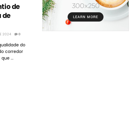
ntio de
a de
DE 2024
0
 qualidade do
do corredor
que ...