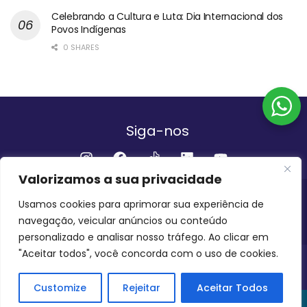
Celebrando a Cultura e Luta: Dia Internacional dos
Povos Indígenas
0 SHARES
Siga-nos
Valorizamos a sua privacidade
Institucional
Usamos cookies para aprimorar sua experiência de
navegação, veicular anúncios ou conteúdo
QUEM SOMOS
FALE CONOSCO
personalizado e analisar nosso tráfego. Ao clicar em
"Aceitar todos", você concorda com o uso de cookies.
INVEST AMAZÔNIA BRASIL
COPYRIGHT 2024 - 2026
Customize
Rejeitar
Aceitar Todos