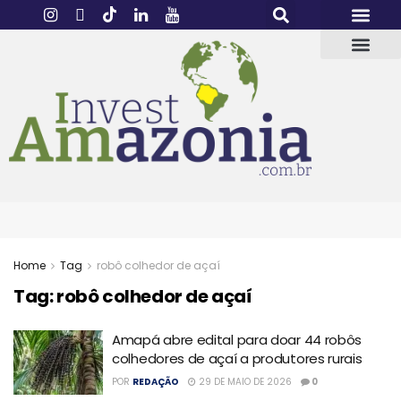
Home
Tag
robô colhedor de açaí
Tag:
robô colhedor de açaí
Amapá abre edital para doar 44 robôs
colhedores de açaí a produtores rurais
POR
REDAÇÃO
29 DE MAIO DE 2026
0