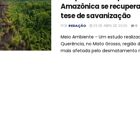
Amazônica se recupera 
tese de savanização
POR
REDAÇÃO
29 DE ABRIL DE 2026
0
Meio Ambiente - Um estudo realiz
Querência, no Mato Grosso, região
mais afetada pelo desmatamento nas