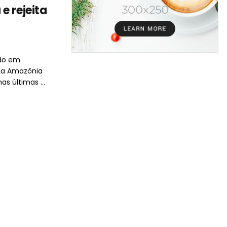
e rejeita
ado em
 da Amazônia
 últimas ...