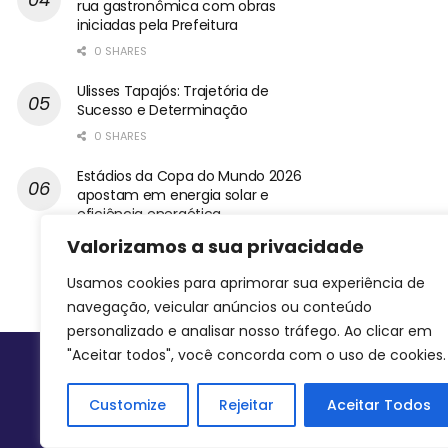
rua gastronômica com obras
iniciadas pela Prefeitura
0 SHARES
Ulisses Tapajós: Trajetória de
Sucesso e Determinação
0 SHARES
Estádios da Copa do Mundo 2026
apostam em energia solar e
eficiência energética
0 SHARES
Valorizamos a sua privacidade
Usamos cookies para aprimorar sua experiência de
navegação, veicular anúncios ou conteúdo
personalizado e analisar nosso tráfego. Ao clicar em
"Aceitar todos", você concorda com o uso de cookies.
Siga-nos
Customize
Rejeitar
Aceitar Todos