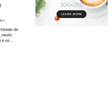
a
0
e Estado de
, nesta
e os ...