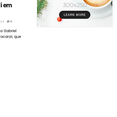
í em
024
0
a Gabriel
racaraí, que