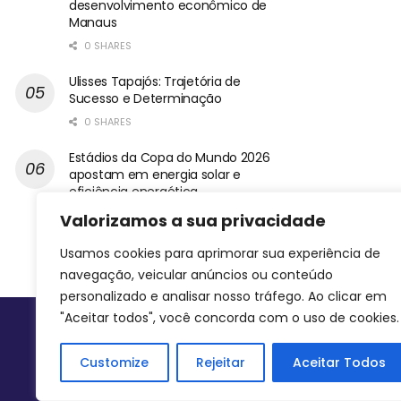
desenvolvimento econômico de
Manaus
0 SHARES
Ulisses Tapajós: Trajetória de
Sucesso e Determinação
0 SHARES
Estádios da Copa do Mundo 2026
apostam em energia solar e
eficiência energética
0 SHARES
Valorizamos a sua privacidade
Usamos cookies para aprimorar sua experiência de
navegação, veicular anúncios ou conteúdo
personalizado e analisar nosso tráfego. Ao clicar em
"Aceitar todos", você concorda com o uso de cookies.
Siga-nos
Customize
Rejeitar
Aceitar Todos