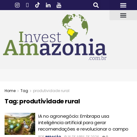
Home
Tag
produtividade rural
Tag:
produtividade rural
IA no agronegócio: Embrapa usa
inteligência artificial para gerar
recomendações e revolucionar o campo
POR
REDAÇÃO
16 DE ABRIL DE 2026
0