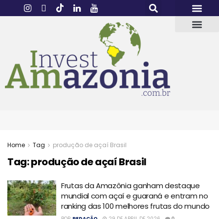
Home
Tag
produção de açaí Brasil
Tag:
produção de açaí Brasil
Frutas da Amazônia ganham destaque
mundial com açaí e guaraná e entram no
ranking das 100 melhores frutas do mundo
POR
REDAÇÃO
29 DE ABRIL DE 2026
0