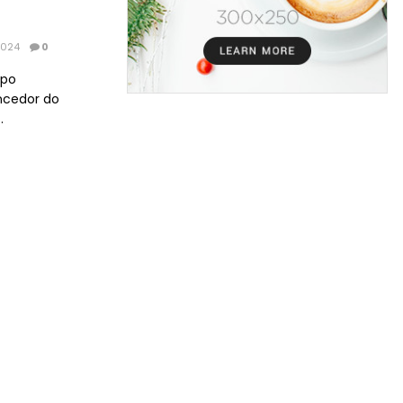
2024
0
upo
encedor do
.