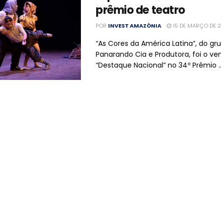
prêmio de teatro
POR
INVEST AMAZÔNIA
15 DE MARÇO DE 
“As Cores da América Latina”, do gr
Panarando Cia e Produtora, foi o v
“Destaque Nacional” no 34º Prêmio ..