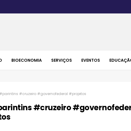
O
BIOECONOMIA
SERVIÇOS
EVENTOS
EDUCAÇÃ
#parintins #cruzeiro #governofederal #projetos
arintins #cruzeiro #governofede
tos