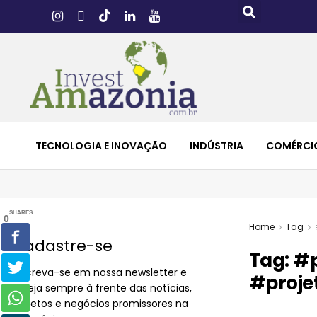
TECNOLOGIA E INOVAÇÃO
INDÚSTRIA
COMÉRCI
SHARES
0
Home
Tag
Cadastre-se
Tag:
#p
Inscreva-se em nossa newsletter e
#proje
esteja sempre à frente das notícias,
projetos e negócios promissores na