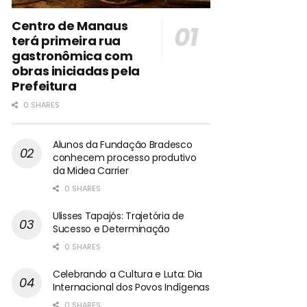
Centro de Manaus
terá primeira rua
gastronômica com
obras iniciadas pela
Prefeitura
0 SHARES
Alunos da Fundação Bradesco
conhecem processo produtivo
da Midea Carrier
0 SHARES
Ulisses Tapajós: Trajetória de
Sucesso e Determinação
0 SHARES
Celebrando a Cultura e Luta: Dia
Internacional dos Povos Indígenas
0 SHARES