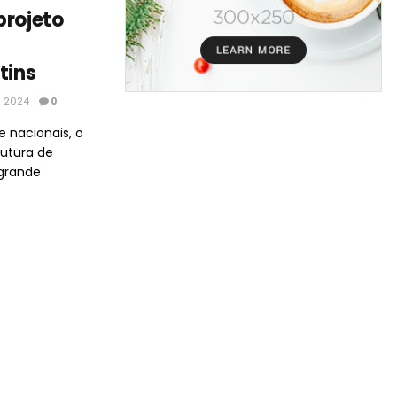
projeto
tins
E 2024
0
 nacionais, o
rutura de
grande