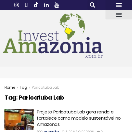
Home
Tag
Paricatuba Lab
Tag:
Paricatuba Lab
Projeto Paricatuba Lab gera renda e
fortalece como modelo sustentável no
Amazonas
POR
REDAÇÃO
6 DE MAIO DE 2026
0